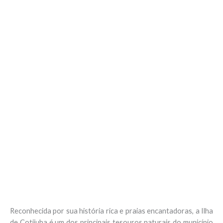
Reconhecida por sua história rica e praias encantadoras, a Ilha
de Cotijuba é um dos principais tesouros naturais do município