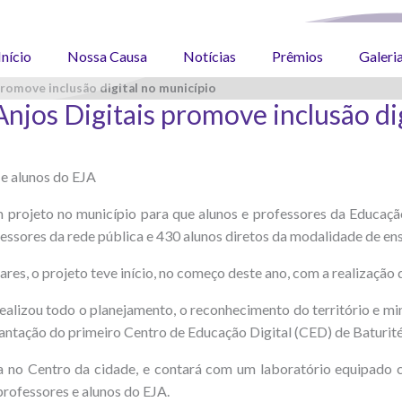
Início
Nossa Causa
Notícias
Prêmios
Galeri
promove inclusão digital no município
 Anjos Digitais promove inclusão di
 e alunos do EJA
em projeto no município para que alunos e professores da Educaç
fessores da rede pública e 430 alunos diretos da modalidade de ens
es, o projeto teve início, no começo deste ano, com a realização d
alizou todo o planejamento, o reconhecimento do território e mini
ntação do primeiro Centro de Educação Digital (CED) de Baturité
a no Centro da cidade, e contará com um laboratório equipado
professores e alunos do EJA.