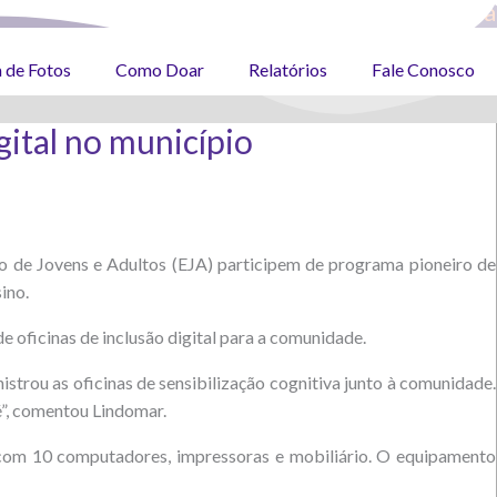
Facebook
Twitter
Youtube
Instagram
Whatsa
a de Fotos
Como Doar
Relatórios
Fale Conosco
gital no município
ão de Jovens e Adultos (EJA) participem de programa pioneiro de
ino.
e oficinas de inclusão digital para a comunidade.
strou as oficinas de sensibilização cognitiva junto à comunidade.
”, comentou Lindomar.
 com 10 computadores, impressoras e mobiliário. O equipamento