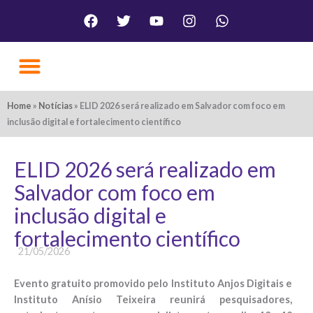
Ir
Facebook
Twitter
Youtube
Instagram
Whatsapp
para
o
conteúdo
Nossa Causa
Galeria de Fotos
Como Doar
Fale Conosco
Home
»
Notícias
»
ELID 2026 será realizado em Salvador com foco em
inclusão digital e fortalecimento científico
ELID 2026 será realizado em
Salvador com foco em
inclusão digital e
fortalecimento científico
21/05/2026
Evento gratuito promovido pelo Instituto Anjos Digitais e
Instituto Anísio Teixeira reunirá pesquisadores,