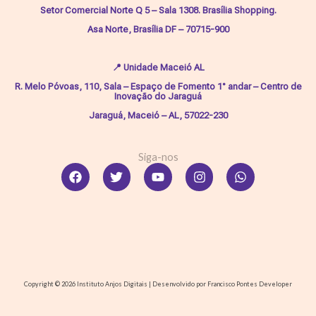
Setor Comercial Norte Q 5 – Sala 1308. Brasília Shopping.
Asa Norte, Brasília DF – 70715-900
📍
Unidade Maceió AL
R. Melo Póvoas, 110, Sala – Espaço de Fomento 1° andar – Centro de
Inovação do Jaraguá
Jaraguá, Maceió – AL, 57022-230
Siga-nos
Facebook
Twitter
Youtube
Instagram
Whatsapp
Copyright © 2026 Instituto Anjos Digitais | Desenvolvido por Francisco Pontes Developer