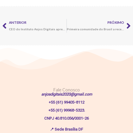
Prev
N
ANTERIOR
PRÓXIMO
CEO do Instituto Anjos Digitais apresenta projetos de inclusão e divulgação científica a estudantes da Ufal
Primeira comunidade do Brasil a receber o Projeto “Terreiros Digitais” passa por capacitação em Maceió-AL
Fale Conosco
anjosdigitais2020@gmail.com
+55 (61) 99405-8112
+55 (61) 99968-5323.
CNPJ 40.810.056/0001-26
📍
Sede Brasília DF