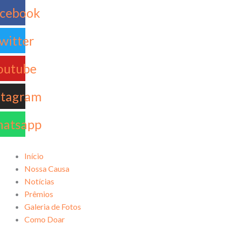
Ir
cebook
para
o
witter
conteúdo
outube
stagram
atsapp
Início
Nossa Causa
Notícias
Prêmios
Galeria de Fotos
Como Doar