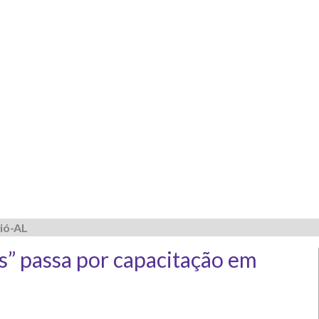
eió-AL
is” passa por capacitação em