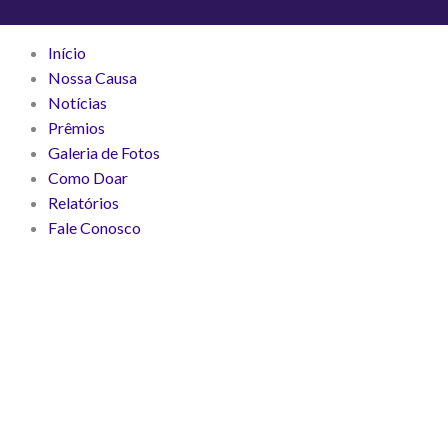
Ir
para
Início
o
Nossa Causa
conteúdo
Notícias
Prêmios
Galeria de Fotos
Como Doar
Relatórios
Fale Conosco