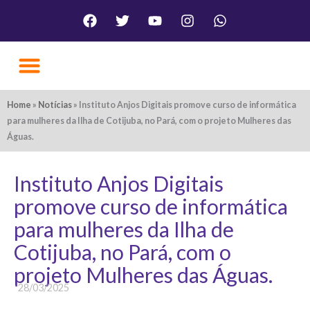
Ir
Facebook
Twitter
Youtube
Instagram
Whatsapp
para
o
conteúdo
Nossa Causa
Galeria de Fotos
Como Doar
Fale Conosco
Home
»
Notícias
»
Instituto Anjos Digitais promove curso de informática
para mulheres da Ilha de Cotijuba, no Pará, com o projeto Mulheres das
Águas.
Instituto Anjos Digitais
promove curso de informática
para mulheres da Ilha de
Cotijuba, no Pará, com o
projeto Mulheres das Águas.
28/03/2025