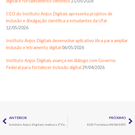
digital e fortalecimento científico
21/05/2026
CEO do Instituto Anjos Digitais apresenta projetos de
inclusão e divulgação científica a estudantes da Ufal
12/05/2026
Instituto Anjos Digitais desenvolve aplicativo iAra para ampliar
inclusão e letramento digital
06/05/2026
Instituto Anjos Digitais avança em diálogo com Governo
Federal para fortalecer inclusão digital
29/04/2026
Prev
N
ANTERIOR
PRÓXIMO
Instituto Anjos Digitais realiza o 2º Encontro Técnico-Científico de Letramento e Inclusão Digital em Belém
ELID Fortaleza 04/06/2025